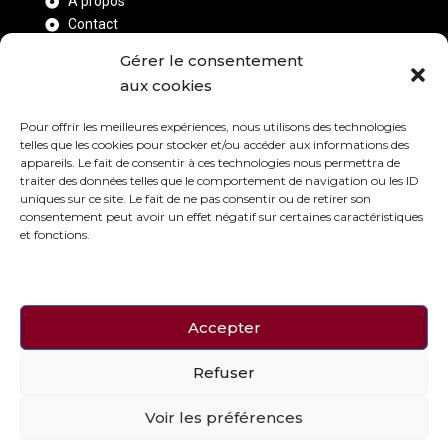
A propos
Contact
Réservation
Gérer le consentement
Événements
aux cookies
Galerie
Pour offrir les meilleures expériences, nous utilisons des technologies
Suivez-nous
telles que les cookies pour stocker et/ou accéder aux informations des
appareils. Le fait de consentir à ces technologies nous permettra de
traiter des données telles que le comportement de navigation ou les ID
Suivez toute l’actualité du MilleniuM Lisieux sur les
uniques sur ce site. Le fait de ne pas consentir ou de retirer son
réseaux : restez connecté pour être au courant des
consentement peut avoir un effet négatif sur certaines caractéristiques
et fonctions.
prochaines soirées !
Accepter
Refuser
Création Singulière
Site réalisé par
— Agence
digitale à Caen
Voir les préférences